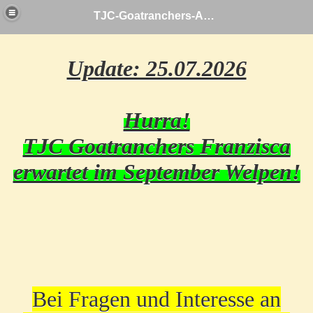
TJC-Goatranchers-Aussies
Update: 25.07.2026
Hurra!
TJC Goatranchers Franzisca
erwartet im September Welpen!
Bei Fragen und Interesse an