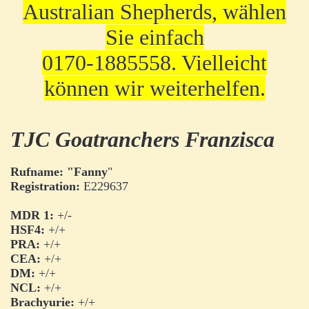
Australian Shepherds, wählen
Sie einfach
0170-1885558. Vielleicht
können wir weiterhelfen.
TJC Goatranchers Franzisca
Rufname: "Fanny
"
Registration:
E229637
MDR 1:
+/-
HSF4:
+/+
PRA:
+/+
CEA:
+/+
DM:
+/+
NCL:
+/+
Brachyurie:
+/+