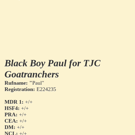
Black Boy Paul for TJC
Goatranchers
Rufname: "
Paul"
Registration:
E224235
MDR 1:
+/+
HSF4:
+/+
PRA:
+/+
CEA:
+/+
DM:
+/+
NCL:
+/+